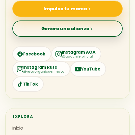
Impulsa tu marca
Genera una alianza
Instagram AOA
Facebook
@aoachile.oficial
Instagram Ruta
YouTube
@rutaorganicaenmoto
TikTok
EXPLORA
Inicio